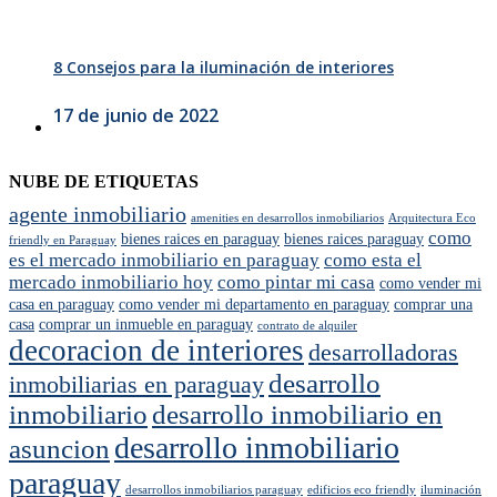
8 Consejos para la iluminación de interiores
17 de junio de 2022
NUBE DE ETIQUETAS
agente inmobiliario
amenities en desarrollos inmobiliarios
Arquitectura Eco
como
bienes raices en paraguay
bienes raices paraguay
friendly en Paraguay
es el mercado inmobiliario en paraguay
como esta el
mercado inmobiliario hoy
como pintar mi casa
como vender mi
casa en paraguay
como vender mi departamento en paraguay
comprar una
casa
comprar un inmueble en paraguay
contrato de alquiler
decoracion de interiores
desarrolladoras
desarrollo
inmobiliarias en paraguay
inmobiliario
desarrollo inmobiliario en
desarrollo inmobiliario
asuncion
paraguay
desarrollos inmobiliarios paraguay
edificios eco friendly
iluminación