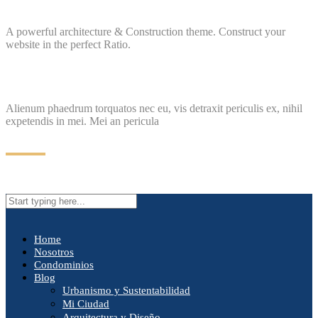
A powerful architecture & Construction theme. Construct your
website in the perfect Ratio.
Alienum phaedrum torquatos nec eu, vis detraxit periculis ex, nihil
expetendis in mei. Mei an pericula
Home
Nosotros
Condominios
Blog
Urbanismo y Sustentabilidad
Mi Ciudad
Arquitectura y Diseño