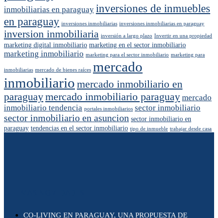
inversiones de inmuebles
inmobiliarias en paraguay
en paraguay
inversiones inmobiliarias
inversiones inmobiliarias en paraguay
inversion inmobiliaria
inversión a largo plazo
Invertir en una propiedad
marketing digital inmobiliario
marketing en el sector inmobiliario
marketing inmobiliario
marketing para el sector inmobiliario
marketing para
mercado
inmobiliarias
mercado de bienes raíces
inmobiliario
mercado inmobiliario en
paraguay
mercado inmobiliario paraguay
mercado
inmobiliario tendencia
sector inmobiliario
portales inmobiliarios
sector inmobiliario en asuncion
sector inmobiliario en
paraguay
tendencias en el sector inmobiliario
tipo de inmueble
trabajar desde casa
ÚLTIMAS NOVEDADES
CO-LIVING EN PARAGUAY, UNA PROPUESTA DE