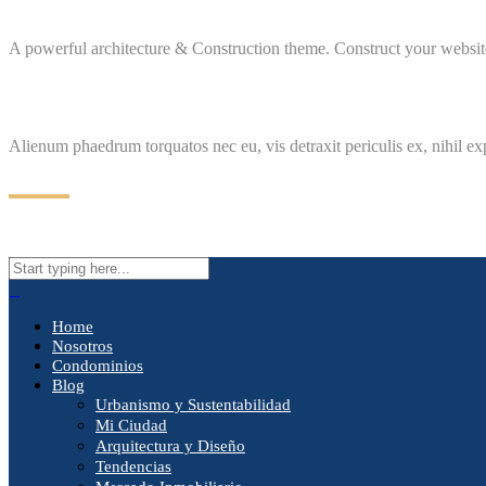
A powerful architecture & Construction theme. Construct your website
Alienum phaedrum torquatos nec eu, vis detraxit periculis ex, nihil ex
Home
Nosotros
Condominios
Blog
Urbanismo y Sustentabilidad
Mi Ciudad
Arquitectura y Diseño
Tendencias