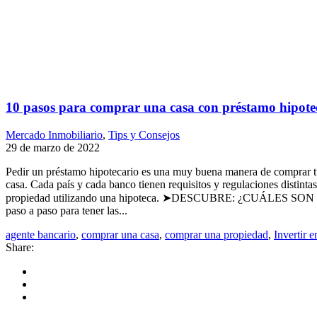
10 pasos para comprar una casa con préstamo hipote
Mercado Inmobiliario
,
Tips y Consejos
29 de marzo de 2022
Pedir un préstamo hipotecario es una muy buena manera de comprar tu 
casa. Cada país y cada banco tienen requisitos y regulaciones distinta
propiedad utilizando una hipoteca. ➤DESCUBRE: ¿CUÁLES S
paso a paso para tener las...
agente bancario
,
comprar una casa
,
comprar una propiedad
,
Invertir 
Share: