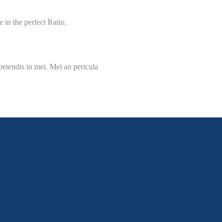
 in the perfect Ratio.
petendis in mei. Mei an pericula