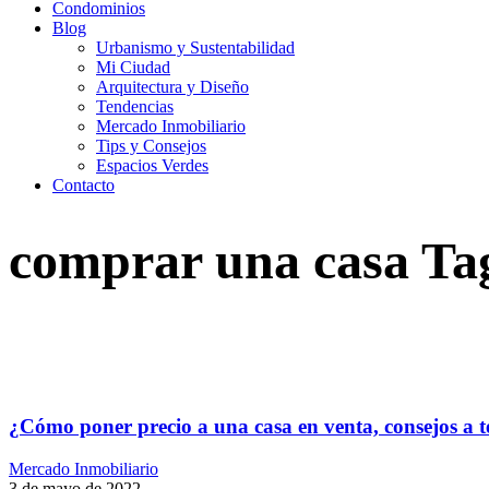
Condominios
Blog
Urbanismo y Sustentabilidad
Mi Ciudad
Arquitectura y Diseño
Tendencias
Mercado Inmobiliario
Tips y Consejos
Espacios Verdes
Contacto
comprar una casa Ta
¿Cómo poner precio a una casa en venta, consejos a t
Mercado Inmobiliario
3 de mayo de 2022