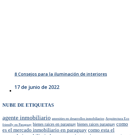
8 Consejos para la iluminación de interiores
17 de junio de 2022
NUBE DE ETIQUETAS
agente inmobiliario
amenities en desarrollos inmobiliarios
Arquitectura Eco
como
bienes raices en paraguay
bienes raices paraguay
friendly en Paraguay
es el mercado inmobiliario en paraguay
como esta el