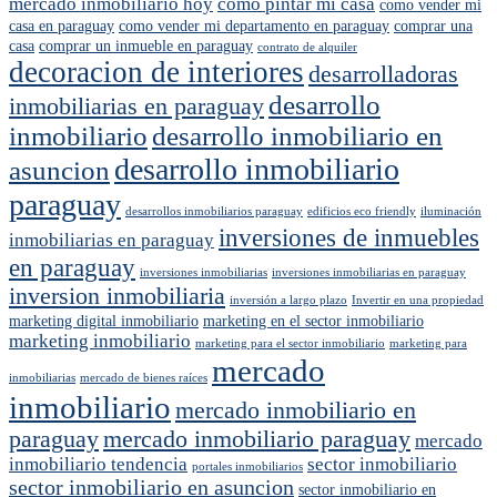
mercado inmobiliario hoy
como pintar mi casa
como vender mi
casa en paraguay
como vender mi departamento en paraguay
comprar una
casa
comprar un inmueble en paraguay
contrato de alquiler
decoracion de interiores
desarrolladoras
desarrollo
inmobiliarias en paraguay
inmobiliario
desarrollo inmobiliario en
desarrollo inmobiliario
asuncion
paraguay
desarrollos inmobiliarios paraguay
edificios eco friendly
iluminación
inversiones de inmuebles
inmobiliarias en paraguay
en paraguay
inversiones inmobiliarias
inversiones inmobiliarias en paraguay
inversion inmobiliaria
inversión a largo plazo
Invertir en una propiedad
marketing digital inmobiliario
marketing en el sector inmobiliario
marketing inmobiliario
marketing para el sector inmobiliario
marketing para
mercado
inmobiliarias
mercado de bienes raíces
inmobiliario
mercado inmobiliario en
paraguay
mercado inmobiliario paraguay
mercado
inmobiliario tendencia
sector inmobiliario
portales inmobiliarios
sector inmobiliario en asuncion
sector inmobiliario en