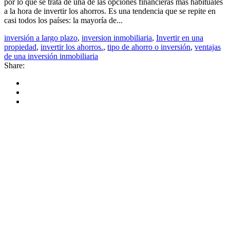
por lo que se trata de una de las opciones financieras más habituales
a la hora de invertir los ahorros. Es una tendencia que se repite en
casi todos los países: la mayoría de...
inversión a largo plazo
,
inversion inmobiliaria
,
Invertir en una
propiedad
,
invertir los ahorros.
,
tipo de ahorro o inversión
,
ventajas
de una inversión inmobiliaria
Share: