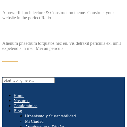
A powerful architecture & Construction theme. Construct your
website in the perfect Ratio.
Alienum phaedrum torquatos nec eu, vis detraxit periculis ex, nihil
expetendis in mei. Mei an pericula
Home
Nosotros
Condominios
Blog
Urbanismo y Sustentabilidad
Mi Ciudad
Arquitectura y Diseño