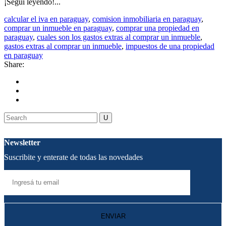
¡Seguí leyendo!...
calcular el iva en paraguay
,
comision inmobiliaria en paraguay
,
comprar un inmueble en paraguay
,
comprar una propiedad en
paraguay
,
cuales son los gastos extras al comprar un inmueble
,
gastos extras al comprar un inmueble
,
impuestos de una propiedad
en paraguay
Share:
Newsletter
Suscribite y enterate de todas las novedades