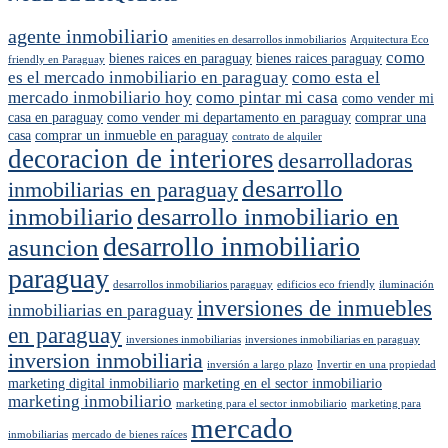
agente inmobiliario
amenities en desarrollos inmobiliarios
Arquitectura Eco
como
bienes raices en paraguay
bienes raices paraguay
friendly en Paraguay
es el mercado inmobiliario en paraguay
como esta el
mercado inmobiliario hoy
como pintar mi casa
como vender mi
casa en paraguay
como vender mi departamento en paraguay
comprar una
casa
comprar un inmueble en paraguay
contrato de alquiler
decoracion de interiores
desarrolladoras
desarrollo
inmobiliarias en paraguay
inmobiliario
desarrollo inmobiliario en
desarrollo inmobiliario
asuncion
paraguay
desarrollos inmobiliarios paraguay
edificios eco friendly
iluminación
inversiones de inmuebles
inmobiliarias en paraguay
en paraguay
inversiones inmobiliarias
inversiones inmobiliarias en paraguay
inversion inmobiliaria
inversión a largo plazo
Invertir en una propiedad
marketing digital inmobiliario
marketing en el sector inmobiliario
marketing inmobiliario
marketing para el sector inmobiliario
marketing para
mercado
inmobiliarias
mercado de bienes raíces