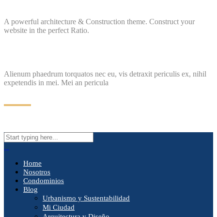
A powerful architecture & Construction theme. Construct your
website in the perfect Ratio.
Alienum phaedrum torquatos nec eu, vis detraxit periculis ex, nihil
expetendis in mei. Mei an pericula
Home
Nosotros
Condominios
Blog
Urbanismo y Sustentabilidad
Mi Ciudad
Arquitectura y Diseño