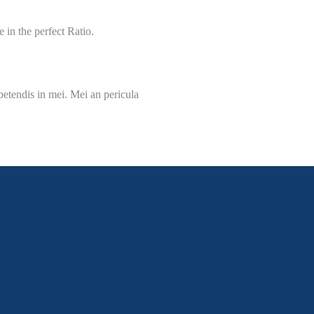
 in the perfect Ratio.
petendis in mei. Mei an pericula