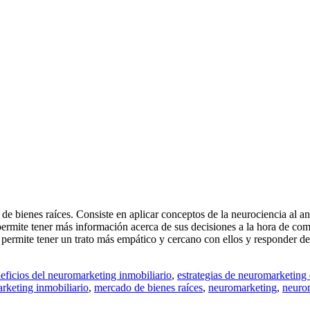
 bienes raíces. Consiste en aplicar conceptos de la neurociencia al anál
mite tener más información acerca de sus decisiones a la hora de comp
 te permite tener un trato más empático y cercano con ellos y responder 
eficios del neuromarketing inmobiliario
,
estrategias de neuromarketing 
rketing inmobiliario
,
mercado de bienes raíces
,
neuromarketing
,
neurom