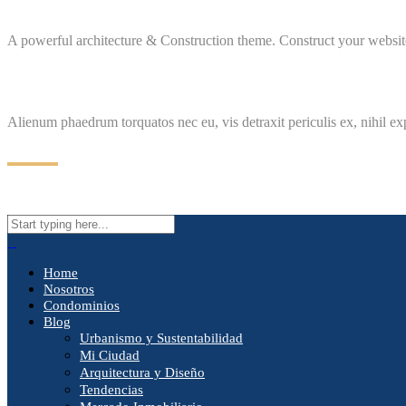
A powerful architecture & Construction theme. Construct your website
Alienum phaedrum torquatos nec eu, vis detraxit periculis ex, nihil ex
Home
Nosotros
Condominios
Blog
Urbanismo y Sustentabilidad
Mi Ciudad
Arquitectura y Diseño
Tendencias