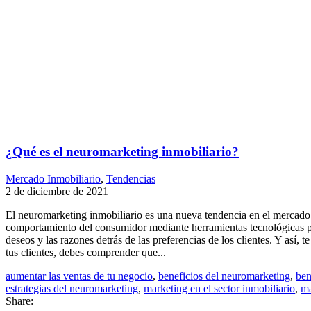
¿Qué es el neuromarketing inmobiliario?
Mercado Inmobiliario
,
Tendencias
2 de diciembre de 2021
El neuromarketing inmobiliario es una nueva tendencia en el mercado de
comportamiento del consumidor mediante herramientas tecnológicas per
deseos y las razones detrás de las preferencias de los clientes. Y así,
tus clientes, debes comprender que...
aumentar las ventas de tu negocio
,
beneficios del neuromarketing
,
ben
estrategias del neuromarketing
,
marketing en el sector inmobiliario
,
ma
Share: