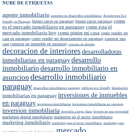
NUBE DE ETIQUETAS
agente inmobiliario
amenities en desarrollos inmobiliarios
Arquitectura Eco
como
bienes raices en paraguay
bienes raices paraguay
friendly en Paraguay
es el mercado inmobiliario en paraguay
como esta el
mercado inmobiliario hoy
como pintar mi casa
como vender mi
casa en paraguay
como vender mi departamento en paraguay
comprar una
casa
comprar un inmueble en paraguay
contrato de alquiler
decoracion de interiores
desarrolladoras
desarrollo
inmobiliarias en paraguay
inmobiliario
desarrollo inmobiliario en
desarrollo inmobiliario
asuncion
paraguay
desarrollos inmobiliarios paraguay
edificios eco friendly
iluminación
inversiones de inmuebles
inmobiliarias en paraguay
en paraguay
inversiones inmobiliarias
inversiones inmobiliarias en paraguay
inversion inmobiliaria
inversión a largo plazo
Invertir en una propiedad
marketing digital inmobiliario
marketing en el sector inmobiliario
marketing inmobiliario
marketing para el sector inmobiliario
marketing para
mercado