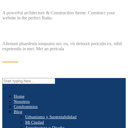
A powerful architecture & Construction theme. Construct your
website in the perfect Ratio.
Alienum phaedrum torquatos nec eu, vis detraxit periculis ex, nihil
expetendis in mei. Mei an pericula
Home
Nosotros
Condominios
Blog
Urbanismo y Sustentabilidad
Mi Ciudad
Arquitectura y Diseño