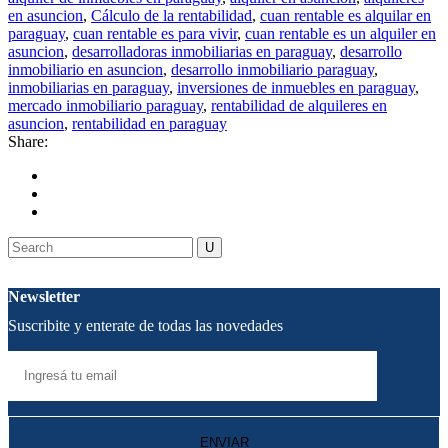
en asuncion
,
Cálculo de la rentabilidad
,
cuan rentable es alquilar en
paraguay
,
cuan rentable es para vivir
,
cuan rentable es un alquiler en
asuncion
,
desarrolladoras inmobiliarias en paraguay
,
desarrollo
inmobiliario en asuncion
,
desarrollo inmobiliario paraguay
,
inmobiliarias en paraguay
,
inversiones de inmuebles en paraguay
,
mercado inmobiliario paraguay
,
rentabilidad de alquileres en
asuncion
,
rentabilidad en paraguay
Share:
Newsletter
Suscribite y enterate de todas las novedades