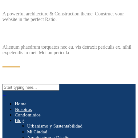
A powerful architecture & Construction theme. Construct your
website in the perfect Ratio.
Alienum phaedrum torquatos nec eu, vis detraxit periculis ex, nihil
expetendis in mei. Mei an pericula
Home
Nosotros
Condominios
Blog
Urbanismo y Sustentabilidad
Mi Ciudad
Arquitectura y Diseño