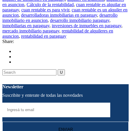
en asuncion
,
Cálculo de la rentabilidad
,
cuan rentable es alquilar en
paraguay
,
cuan rentable es para vivir
,
cuan rentable es un alquiler en
asuncion
,
desarrolladoras inmobiliarias en paraguay
,
desarrollo
inmobiliario en asuncion
,
desarrollo inmobiliario paraguay
,
inmobiliarias en paraguay
,
inversiones de inmuebles en paraguay
,
mercado inmobiliario paraguay
,
rentabilidad de alquileres en
asuncion
,
rentabilidad en paraguay
Share:
Newsletter
Suscribite y enterate de todas las novedades