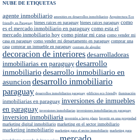
NUBE DE ETIQUETAS
agente inmobiliario
amenities en desarrollos inmobiliarios
Arquitectura Eco
como
bienes raices en paraguay
bienes raices paraguay
friendly en Paraguay
es el mercado inmobiliario en paraguay
como esta el
mercado inmobiliario hoy
como pintar mi casa
como vender mi
casa en paraguay
como vender mi departamento en paraguay
comprar una
casa
comprar un inmueble en paraguay
contrato de alquiler
decoracion de interiores
desarrolladoras
desarrollo
inmobiliarias en paraguay
inmobiliario
desarrollo inmobiliario en
desarrollo inmobiliario
asuncion
paraguay
desarrollos inmobiliarios paraguay
edificios eco friendly
iluminación
inversiones de inmuebles
inmobiliarias en paraguay
en paraguay
inversiones inmobiliarias
inversiones inmobiliarias en paraguay
inversion inmobiliaria
inversión a largo plazo
Invertir en una propiedad
marketing digital inmobiliario
marketing en el sector inmobiliario
marketing inmobiliario
marketing para el sector inmobiliario
marketing para
mercado